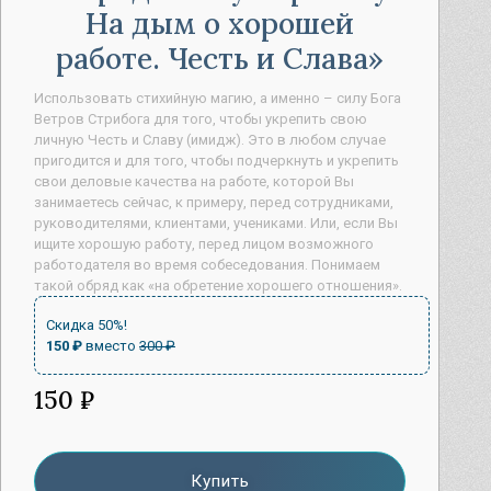
На дым о хорошей
работе. Честь и Слава
Использовать стихийную магию, а именно – силу Бога
Ветров Стрибога для того, чтобы укрепить свою
личную Честь и Славу (имидж). Это в любом случае
пригодится и для того, чтобы подчеркнуть и укрепить
свои деловые качества на работе, которой Вы
занимаетесь сейчас, к примеру, перед сотрудниками,
руководителями, клиентами, учениками. Или, если Вы
ищите хорошую работу, перед лицом возможного
работодателя во время собеседования. Понимаем
такой обряд как «на обретение хорошего отношения».
Скидка 50%!
150 ₽
вместо
300 ₽
150 ₽
Купить