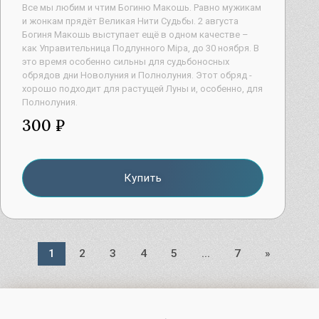
Все мы любим и чтим Богиню Макошь. Равно мужикам
и жонкам прядёт Великая Нити Судьбы. 2 августа
Богиня Макошь выступает ещё в одном качестве –
как Управительница Подлунного Мiра, до 30 ноября. В
это время особенно сильны для судьбоносных
обрядов дни Новолуния и Полнолуния. Этот обряд -
хорошо подходит для растущей Луны и, особенно, для
Полнолуния.
300 ₽
Купить
1
2
3
4
5
...
7
»