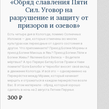
Обряд славления Пяти
Сил. Уговор на
разрушение и защиту от
призоров и озевов
Есть четыре дня в Кологоде, помимо Солнечных
Изломов — дни, которые отмечены во многих
культурах как переходные от одного состояния в
другое. Что припоминаете? Приход Богини Морены и
приход Богини Макошь в Явь? Приход Богини Лёли и
Богини Живы? Явление Бога Велеса — Водителя
мёртвых? А про Первую Битву Богов Прави и Нави
помните? Боги Белобог и Чернобог вносят свой вклад
в движение Кологода. И всё это — одновременно на
Перекрёстке между Мiрами, который начинает
мерцать и отражаться в каждом перекрёстке возле
Вас. В этом материале - обряд, который хорошо
сделать в ночь на 2 августа Летнее Перунье.
300 ₽