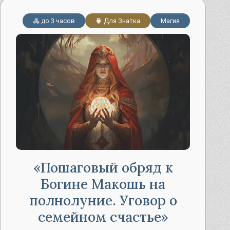
до 3 часов
Для Знатка
Магия
Пошаговый обряд к
Богине Макошь на
полнолуние. Уговор о
семейном счастье