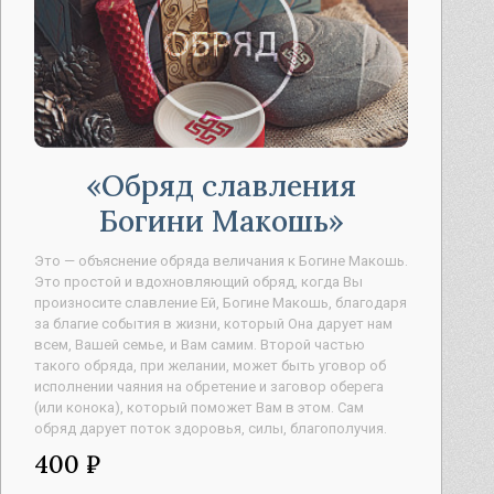
Обряд славления
Богини Макошь
Это — объяснение обряда величания к Богине Макошь.
Это простой и вдохновляющий обряд, когда Вы
произносите славление Ей, Богине Макошь, благодаря
за благие события в жизни, который Она дарует нам
всем, Вашей семье, и Вам самим. Второй частью
такого обряда, при желании, может быть уговор об
исполнении чаяния на обретение и заговор оберега
(или конока), который поможет Вам в этом. Сам
обряд дарует поток здоровья, силы, благополучия.
400 ₽