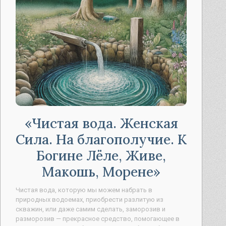
Чистая вода. Женская
Сила. На благополучие. К
Богине Лёле, Живе,
Макошь, Морене
Чистая вода, которую мы можем набрать в
природных водоемах, приобрести разлитую из
скважин, или даже самим сделать, заморозив и
разморозив — прекрасное средство, помогающее в