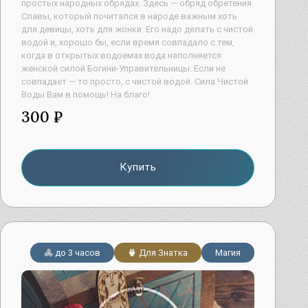
простых народных обрядах. Здесь — обряд обретения
Славы, который почитался в народе важным хоть
для девицы, хоть для жонки. Его надо делать с чистой
водой и, хорошо бы, если время совпадало с тем,
когда в открытых водоемах вода наполняется
женской силой Богини-Управительницы. Если не
совпадает — то просто, с чистой водой. Сила Чистой
Воды Вам в помощь! На благо!
300 ₽
Купить
до 3 часов
Для Знатка
Магия