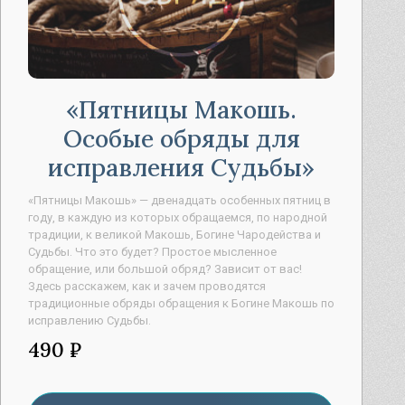
Пятницы Макошь.
Особые обряды для
исправления Судьбы
«Пятницы Макошь» — двенадцать особенных пятниц в
году, в каждую из которых обращаемся, по народной
традиции, к великой Макошь, Богине Чародейства и
Судьбы. Что это будет? Простое мысленное
обращение, или большой обряд? Зависит от вас!
Здесь расскажем, как и зачем проводятся
традиционные обряды обращения к Богине Макошь по
исправлению Судьбы.
490 ₽