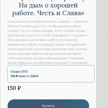
На дым о хорошей
работе. Честь и Слава
Использовать стихийную магию, а именно – силу Бога
Ветров Стрибога для того, чтобы укрепить свою
личную Честь и Славу (имидж). Это в любом случае
пригодится и для того, чтобы подчеркнуть и укрепить
свои деловые качества на работе, которой Вы
занимаетесь сейчас, к примеру, перед сотрудниками,
руководителями, клиентами, учениками. Или, если Вы
ищите хорошую работу, перед лицом возможного
работодателя во время собеседования. Понимаем
такой обряд как «на обретение хорошего отношения».
Скидка 50%!
150 ₽
вместо
300 ₽
150 ₽
Купить