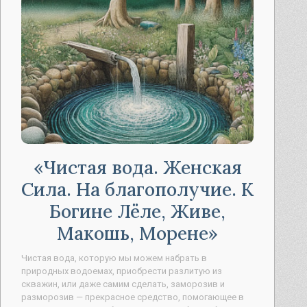
Чистая вода. Женская
Сила. На благополучие. К
Богине Лёле, Живе,
Макошь, Морене
Чистая вода, которую мы можем набрать в
природных водоемах, приобрести разлитую из
скважин, или даже самим сделать, заморозив и
разморозив — прекрасное средство, помогающее в