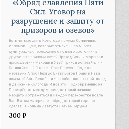
Обряд славления Пяти
Сил. Уговор на
разрушение и защиту от
призоров и озевов
Есть четыре дня в Кологоде, помимо Солнечных
Изломов — дни, которые отмечены во многих
культурах как переходные от одного состояния в
другое. Что припоминаете? Приход Богини Морены и
приход Богини Макошь в Явь? Приход Богини Лёли и
Богини Живы? Явление Бога Велеса — Водителя
мёртвых? А про Первую Битву Богов Прави и Нави
помните? Боги Белобог и Чернобог вносят свой вклад
в движение Кологода. И всё это — одновременно на
Перекрёстке между Мiрами, который начинает
мерцать и отражаться в каждом перекрёстке возле
Вас. В этом материале - обряд, который хорошо
сделать в ночь на 2 августа Летнее Перунье.
300 ₽