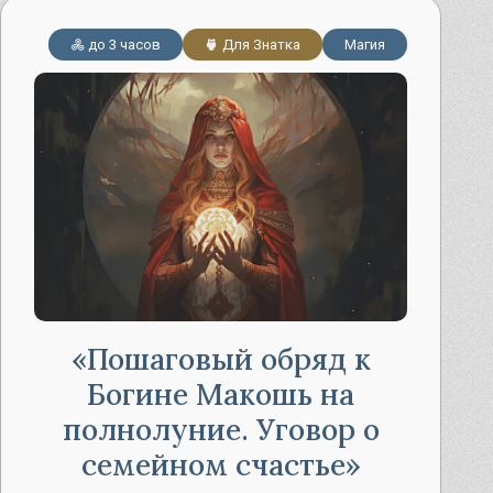
до 3 часов
Для Знатка
Магия
Пошаговый обряд к
Богине Макошь на
полнолуние. Уговор о
семейном счастье