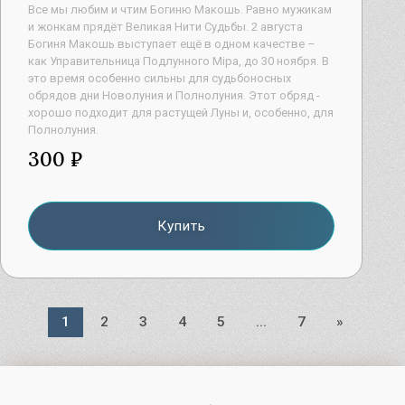
Все мы любим и чтим Богиню Макошь. Равно мужикам
и жонкам прядёт Великая Нити Судьбы. 2 августа
Богиня Макошь выступает ещё в одном качестве –
как Управительница Подлунного Мiра, до 30 ноября. В
это время особенно сильны для судьбоносных
обрядов дни Новолуния и Полнолуния. Этот обряд -
хорошо подходит для растущей Луны и, особенно, для
Полнолуния.
300 ₽
Купить
1
2
3
4
5
...
7
»