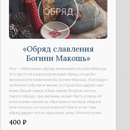
Обряд славления
Богини Макошь
Это — объяснение обряда величания к Богине Макошь.
Это простой и вдохновляющий обряд, когда Вы
произносите славление Ей, Богине Макошь, благодаря
за благие события в жизни, который Она дарует нам
всем, Вашей семье, и Вам самим. Второй частью
такого обряда, при желании, может быть уговор об
исполнении чаяния на обретение и заговор оберега
(или конока), который поможет Вам в этом. Сам
обряд дарует поток здоровья, силы, благополучия.
400 ₽