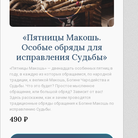
Пятницы Макошь.
Особые обряды для
исправления Судьбы
«Пятницы Макошь» — двенадцать особенных пятниц в
году, в каждую из которых обращаемся, по народной
традиции, к великой Макошь, Богине Чародейства и
Судьбы. Что это будет? Простое мысленное
обращение, или большой обряд? Зависит от вас!
Здесь расскажем, как и зачем проводятся
традиционные обряды обращения к Богине Макошь по
исправлению Судьбы.
490 ₽