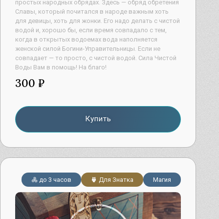
простых народных обрядах. Здесь — обряд обретения
Славы, который почитался в народе важным хоть
для девицы, хоть для жонки. Его надо делать с чистой
водой и, хорошо бы, если время совпадало с тем,
когда в открытых водоемах вода наполняется
женской силой Богини-Управительницы. Если не
совпадает — то просто, с чистой водой. Сила Чистой
Воды Вам в помощь! На благо!
300 ₽
Купить
до 3 часов
Для Знатка
Магия