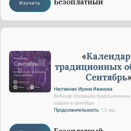
Безоплатный
Изучить
Календар
традиционных о
Сентябрь
Наставник Ирина Иванова
Вебинар посвящен традиционным
славян в сентябре
Продолжительность
: 1,5 час.
Безоплатный