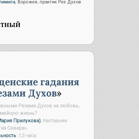
лимила
, Ворожея, практик Рез Духов
атный
щенские гадания
езами Духов
дивными Резами Духов на любовь,
семейную жизнь?
Мария Прилукова)
, Наставник
ия Севера».
ьность
: 1,5 часа.