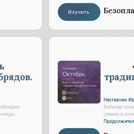
Безопл
Изучить
ь
брядов.
тради
Наставник И
 обрядам
Вебинар пос
Коляды.
славян в окт
Продолжител