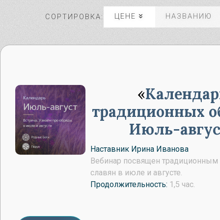
ЦЕНЕ
НАЗВАНИЮ
СОРТИРОВКА:
Ма
Су
Ве
Бо
Календар
традиционных о
Июль-авгус
Наставник Ирина Иванова
Вебинар посвящен традиционным
славян в июле и августе.
Продолжительность:
1,5 час.