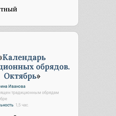
атный
Календарь
ционных обрядов.
Октябрь
рина Иванова
вящен традиционным обрядам
ябре
ьность
: 1,5 час.