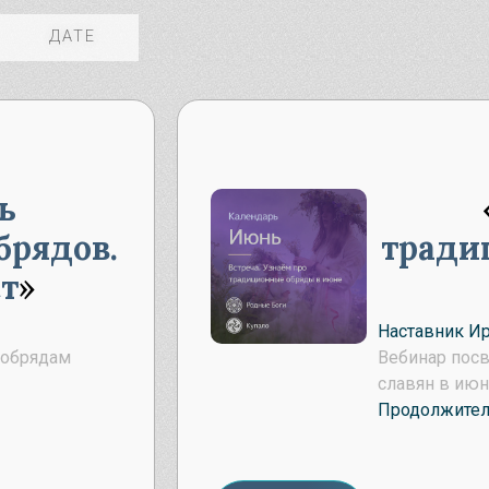
Узнать
Славянские Боги
ДАТЕ
кошь – славянская Богиня
дьбы
лес – загадочный славянский
г
ь
брядов.
тради
т
Наставник И
 обрядам
Вебинар пос
славян в июн
Продолжитель