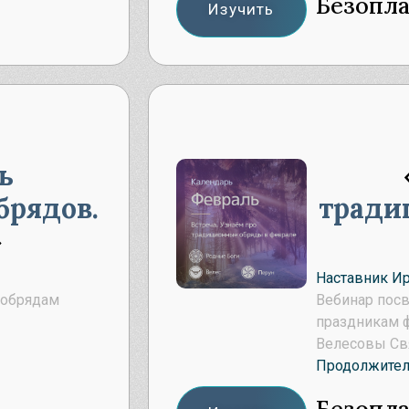
Безопл
Изучить
ь
брядов.
тради
Наставник И
 обрядам
Вебинар пос
праздникам 
Велесовы Свя
Продолжител
Безопл