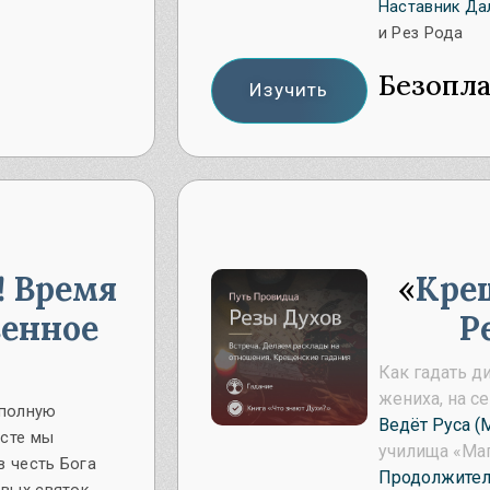
Наставник Да
и Рез Рода
Безопл
Изучить
! Время
Кре
венное
Р
Как гадать 
жениха, на 
 полную
Ведёт Руса (
есте мы
училища «Маг
в честь Бога
Продолжител