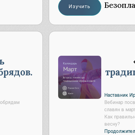
Безопл
Изучить
ь
брядов.
тради
Наставник И
 обрядам
Вебинар пос
славян в март
Как правильн
весну?
Продолжитель