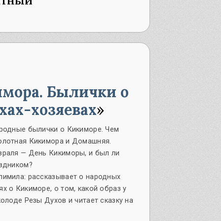
мора. Былички о
хах-хозяевах
ародные былички о Кикиморе. Чем
олотная Кикимора и Домашняя.
враля — День Кикиморы, и был ли
аздником?
лимила: рассказывает о народных
х о Кикиморе, о том, какой образ у
колоде Резы Духов и читает сказку на