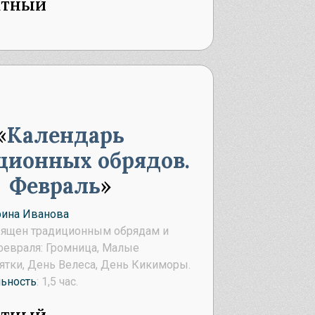
атный
Календарь
ционных обрядов.
Февраль
рина Иванова
вящен традиционным обрядам и
февраля: Громница, Малые
тки, День Велеса, День Кикиморы.
ьность
: 1,5 час.
атный