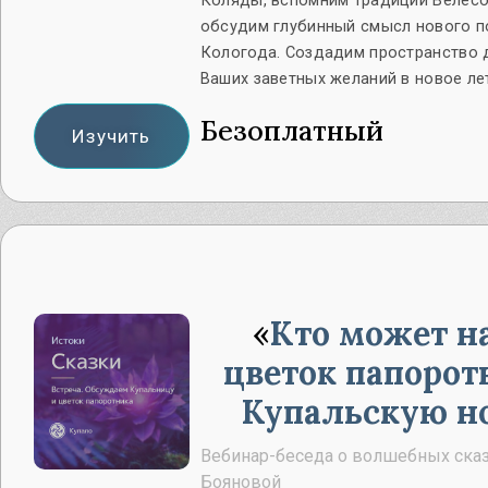
Коляды, вспомним традиции Велесо
обсудим глубинный смысл нового п
Кологода. Создадим пространство 
Ваших заветных желаний в новое ле
Безоплатный
Изучить
Кто может н
цветок папорот
Купальскую н
Вебинар-беседа о волшебных сказ
Бояновой