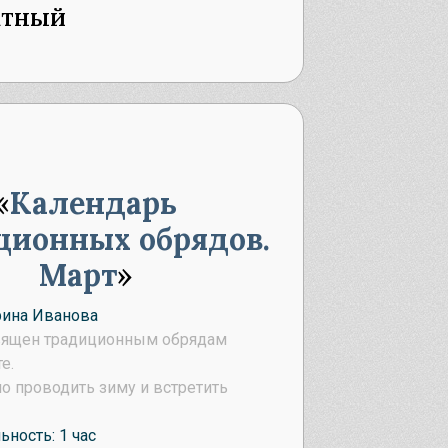
атный
Календарь
ционных обрядов.
Март
рина Иванова
вящен традиционным обрядам
е.
о проводить зиму и встретить
ность: 1 час