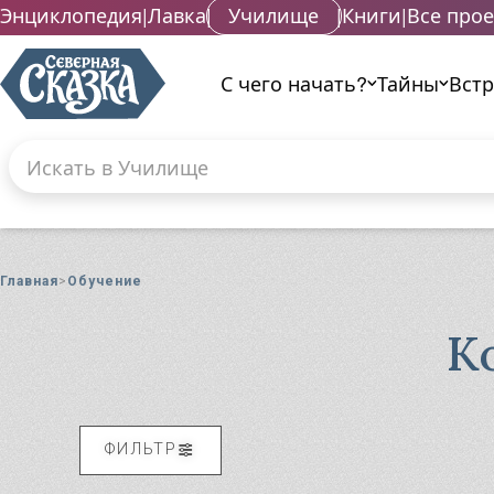
Энциклопедия
|
Лавка
|
Училище
|
Книги
|
Все про
С чего начать?
Тайны
Вст
Поиск по сайту
Введите текст и нажмите кнопку «Найти», что
Гад
Га
Главная
Обучение
Га
Маг
К
Ма
Ма
Ма
Ма
ФИЛЬТР
Ма
Ма