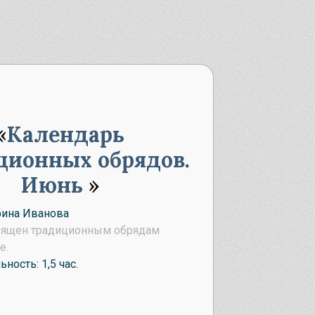
Календарь
ционных обрядов.
Июнь
рина Иванова
вящен традиционным обрядам
е.
ность: 1,5 час.