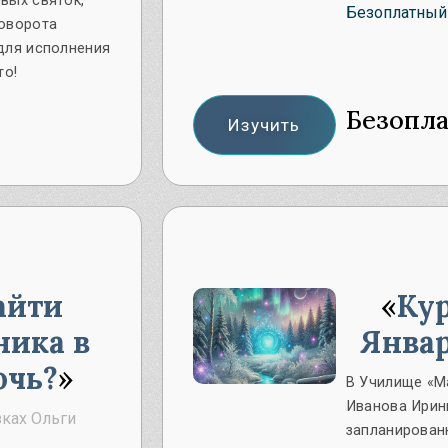
вых святок,
Безоплатный
оворота
для исполнения
то!
Безопл
Изучить
айти
Кур
ника в
Январ
очь?
В Училище «М
Иванова Иринь
ках Ольги
запланированн