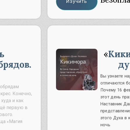
Изучить
ь
Кики
брядов.
ду
Вы узнаете н
отличаются б
 обрядам
Почему 16 фе
крес. Конечно,
этот день пр
 худа и как
Наставник Да
ещё первую в
представления
ового.
этого Духа в 
ща «Магия
ночь