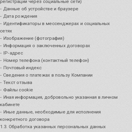
регистрации через социальные сети)
Узнать
Чародейный дар
- Данные об устройстве и браузере
- Дата рождения
- Идентификаторы в мессенджерах и социальных
сетях
- Изображение (фотография)
- Информация о заключенных договорах
- IP-адрес
- Номер телефона (контактный телефон)
- Почтовый индекс
- Сведения о платежах в пользу Компании
- Текст отзыва
- Файлы cookie
- Иная информация, добровольно указанная в личном
Северная магия и гадание. С чего
Безоплатные записи встреч
кабинете
начать?
- Иные данные, необходимые для исполнения
С чего начать изучение северной магии и гадания?
Узнать
конкретного договора
Основные темы
1.3. Обработка указанных персональных данных