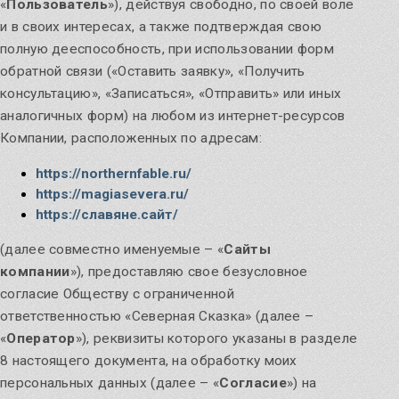
«
Пользователь
»), действуя свободно, по своей воле
и в своих интересах, а также подтверждая свою
Чуров День
Мастерские программы
полную дееспособность, при использовании форм
углубите свои знания
обратной связи («Оставить заявку», «Получить
Обратимся к силе Предков!
консультацию», «Записаться», «Отправить» или иных
Узнать
аналогичных форм) на любом из интернет-ресурсов
Компании, расположенных по адресам:
https://northernfable.ru/
Ведовское знание
https://magiasevera.ru/
https://славяне.сайт/
(далее совместно именуемые – «
Сайты
Домашняя магия
компании
»), предоставляю свое безусловное
согласие Обществу с ограниченной
ответственностью «Северная Сказка» (далее –
«
Оператор
»), реквизиты которого указаны в разделе
Кологодные обряды
8 настоящего документа, на обработку моих
Вебинары и праздники июля
персональных данных (далее – «
Согласие
») на