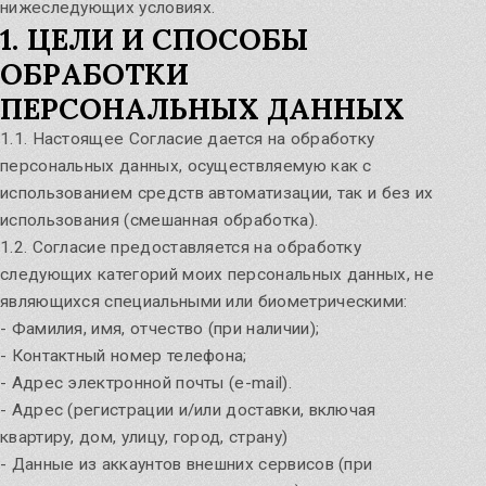
нижеследующих условиях.
Легенды о Родных Богах
1. ЦЕЛИ И СПОСОБЫ
Узнать
ОБРАБОТКИ
ПЕРСОНАЛЬНЫХ ДАННЫХ
Магические предметы
1.1. Настоящее Согласие дается на обработку
персональных данных, осуществляемую как с
использованием средств автоматизации, так и без их
использования (смешанная обработка).
Род и Предки
1.2. Согласие предоставляется на обработку
следующих категорий моих персональных данных, не
являющихся специальными или биометрическими:
Славление и Величание Родных Богов
- Фамилия, имя, отчество (при наличии);
- Контактный номер телефона;
- Адрес электронной почты (e-mail).
Новый курс в Училище: Основы
- Адрес (регистрации и/или доставки, включая
Христианство или Родные Боги?
народного ведовства
квартиру, дом, улицу, город, страну)
- Данные из аккаунтов внешних сервисов (при