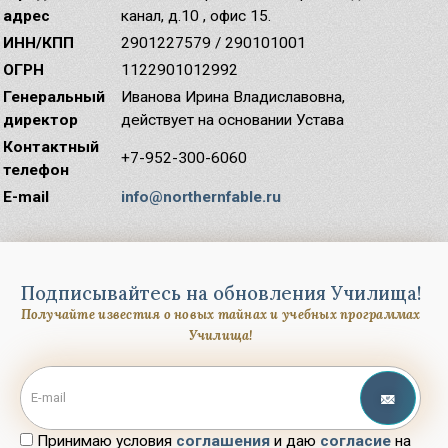
адрес
канал, д.10 , офис 15.
ИНН/КПП
2901227579 / 290101001
ОГРН
1122901012992
Генеральный
Иванова Ирина Владиславовна,
директор
действует на основании Устава
Контактный
+7-952-300-6060
телефон
E-mail
info@northernfable.ru
Подписывайтесь на обновления Училища!
Получайте известия о новых тайнах и учебных программах
Училища!
Принимаю условия
соглашения
и даю
согласие
на