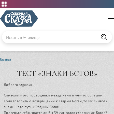
Поиск по сайту
Введите текст и нажмите кнопку «Найти», чтобы выполнит
Найт
С чего начать новичкам
Знания по Темам
Главная
Записи встреч
Библиотека книг
ТЕСТ «ЗНАКИ БОГОВ»
отдельные вебинары по славянскому ведовству и
Хоровод Знатков
мифологии
Общение
Доброго здравия!
Об Училище
Символы — это проводники между нами и чем-то большим.
Расписание встреч
Коли говорить о возвращении к Старым Богам, то Их символы-
будущие встречи Училища
знаки — это путь к Родным Богам.
Проверьте себя, знаете ли Вы 39 символов славянских Богов?