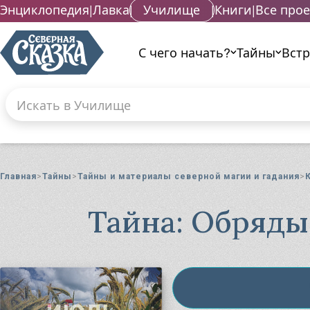
Энциклопедия
|
Лавка
|
Училище
|
Книги
|
Все про
С чего начать?
Тайны
Вст
Поиск по сайту
Введите текст и нажмите кнопку «Найти», что
Гад
Га
Главная
Тайны
Тайны и материалы северной магии и гадания
Га
Маг
Тайна: Обряды
Ма
Ма
Ма
Ма
Ма
Ма