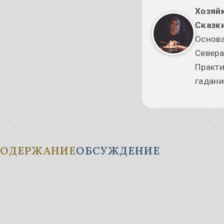
Узнать
Хозяй
Славянские Боги
Сказки
кошь – славянская Богиня
дьбы
Основа
лес – загадочный славянский
Севера
г
Практи
гадани
СОДЕРЖАНИЕ
ОБСУЖДЕНИЕ