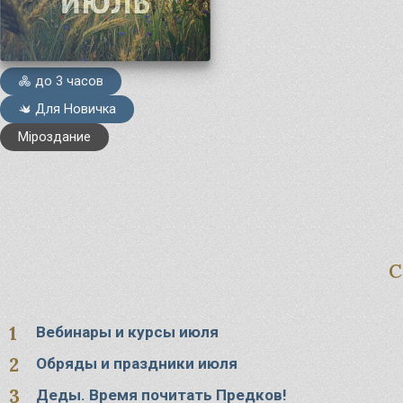
Ма
Су
до 3 часов
Ве
Бо
Для Новичка
Мiроздание
Вебинары и курсы июля
Обряды и праздники июля
Деды. Время почитать Предков!