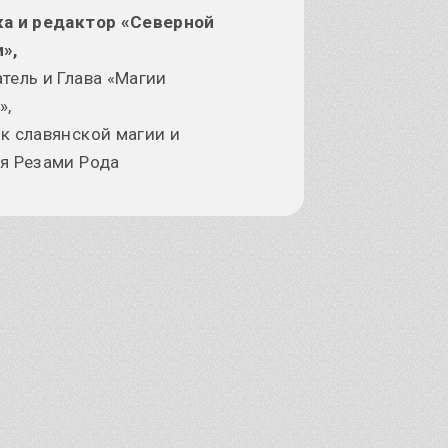
ка и редактор «Северной
»,
тель и Глава «Магии
»,
к славянской магии и
я Резами Рода