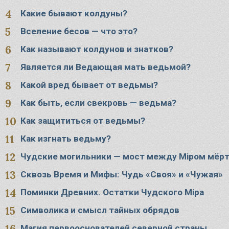
Какие бывают колдуны?
Вселение бесов — что это?
Как называют колдунов и знатков?
Является ли Ведающая мать ведьмой?
Какой вред бывает от ведьмы?
Как быть, если свекровь — ведьма?
Как защититься от ведьмы?
Как изгнать ведьму?
Чудские могильники — мост между Мiром мёр
Сквозь Время и Мифы: Чудь «Своя» и «Чужая»
Поминки Древних. Остатки Чудского Мiра
Символика и смысл тайных обрядов
Магия первооснователей северной страны