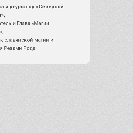
ка и редактор «Северной
»,
тель и Глава «Магии
»,
к славянской магии и
я Резами Рода