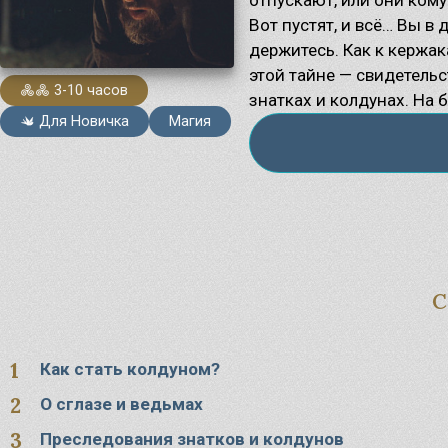
Вот пустят, и всё… Вы в 
держитесь. Как к кержак
Ма
этой тайне — свидетель
Су
3-10 часов
Ве
знатках и колдунах. На б
Бо
Для Новичка
Магия
Как стать колдуном?
О сглазе и ведьмах
Преследования знатков и колдунов