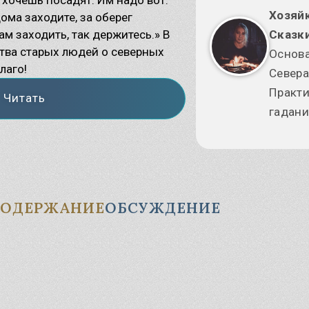
Узнать
Хозяй
дома заходите, за оберег
Славянские Боги
ам заходить, так держитесь.» В
Сказки
кошь – славянская Богиня
ства старых людей о северных
дьбы
Основа
лес – загадочный славянский
лаго!
Севера
г
Практи
Читать
гадани
СОДЕРЖАНИЕ
ОБСУЖДЕНИЕ