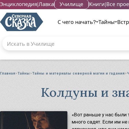
Энциклопедия
|
Лавка
|
Училище
|
Книги
|
Все про
С чего начать?
Тайны
Вст
Поиск по сайту
Введите текст и нажмите кнопку «Найти», что
Гад
Га
Главная
Тайны
Тайны и материалы северной магии и гадания
Га
Маг
Колдуны и зна
Ма
Ма
Ма
Ма
«Вот раньше у нас были 
Ма
много садят. Если им не 
Ма
отпускают, или они кому