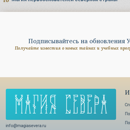
Подписывайтесь на обновления 
Получайте известия о новых тайнах и учебных про
И
Сп
По
По
info@magiasevera.ru