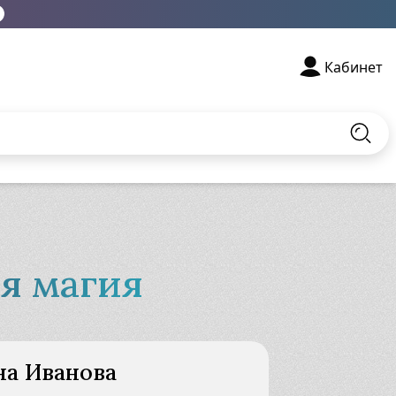
Кабинет
Най
я магия
Материалы для
е
скачивания
на Иванова
Узнать