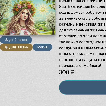
Великая Богиня Жизни, 
Яви. Важнейшая Её роль
родившемуся ребёнку и 
Ма
Су
жизненную силу собств
Ве
разумные действия, жив
Бо
для сохранения жизненн
от утечки по злой воле 
до 3 часов
так важно кологодное в
Для Знатка
Магия
колдунов и ведьм можно
этом материале – поша
постановки защиты от к
пославшего. На благо!
300 ₽