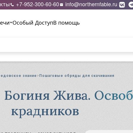
екты
+7-952-300-60-60
info@northernfable.ru
речи
Особый Доступ
В помощь
бы выполнить поиск.
ание
дание Резами Рода
Ведовское знание
Пошаговые обряды для скачивания
дание Резами Духов
ия
 Богиня Жива. Осво
гия Камней
гия свечей
крадников
гия Рез и Черт
Сделайте первы
гия Науз
шаги!
гия Веретена
гия Трав