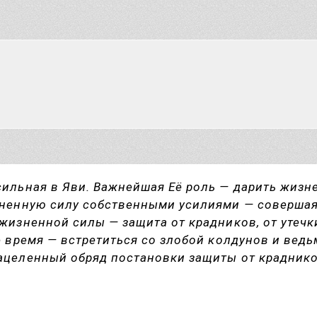
сильная в Яви. Важнейшая Её роль — дарить жиз
зненную силу собственными усилиями — совершая
жизненной силы — защита от крадников, от утечк
е время — встретиться со злобой колдунов и вед
ацеленный обряд постановки защиты от краднико