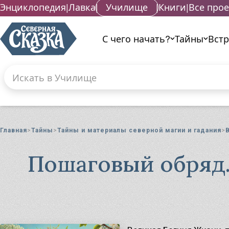
Энциклопедия
|
Лавка
|
Училище
|
Книги
|
Все про
С чего начать?
Тайны
Вст
Поиск по сайту
Введите текст и нажмите кнопку «Найти», что
Гад
Га
Главная
Тайны
Тайны и материалы северной магии и гадания
Га
Маг
Пошаговый обряд.
Ма
Ма
Ма
Ма
Ма
Ма