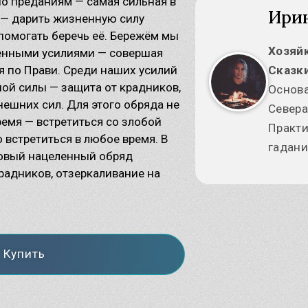
по преданиям — самая сильная в
Узнать
Ири
 — дарить жизненную силу
Славянские Боги
помогать беречь её. Бережём мы
кошь – славянская Богиня
Хозяй
дьбы
енными усилиями — совершая
лес – загадочный славянский
я по Прави. Среди наших усилий
Сказки
г
ой силы — защита от крадников,
Основа
внешних сил. Для этого обряда не
Севера
ремя — встретиться со злобой
Практи
 встретиться в любое время. В
гадани
говый нацеленный обряд
радников, отзеркаливание на
Купить