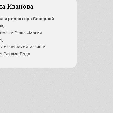
на Иванова
ка и редактор «Северной
»,
тель и Глава «Магии
»,
к славянской магии и
я Резами Рода