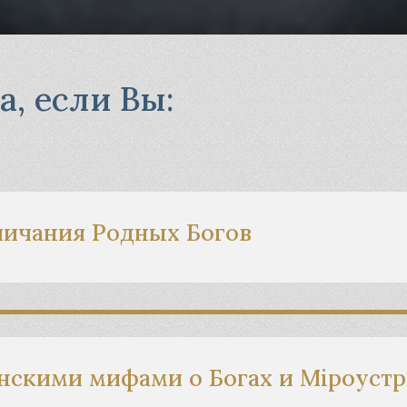
а, если Вы:
личания Родных Богов
нскими мифами о Богах и Мiроустр