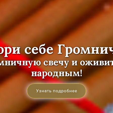
ори себе Громни
омничную свечу и оживит
народным!
Узнать подробнее