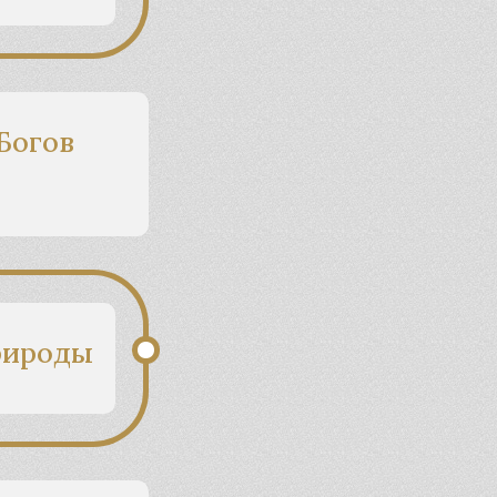
Богов
рироды