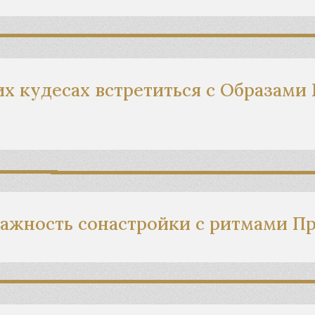
их кудесах встретиться с Образами 
важность сонастройки с ритмами П