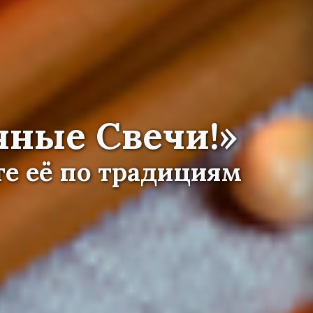
чные Свечи!»
е её по традициям