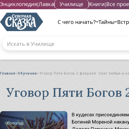
Энциклопедия
|
Лавка
|
Училище
|
Книги
|
Все про
С чего начать?
Тайны
Вст
Поиск по сайту
Введите текст и нажмите кнопку «Найти», что
Гад
Га
Главная
Обучение
Уговор Пяти Богов 2 февраля. Свет любви и 
Га
Маг
Уговор Пяти Богов 
Ма
Ма
Ма
Ма
В кудесах присоединяемс
Ма
Богиней Мореной накану
Ма
Додола Перуница, Макош