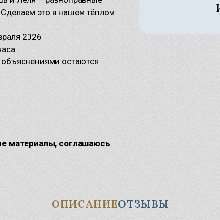
Узнать
. Сделаем это в нашем тёплом
Славянские Боги
кошь – славянская Богиня
евраля 2026
дьбы
лес – загадочный славянский
часа
г
ы объяснениями остаются
ые материалы, соглашаюсь
ОПИСАНИЕ
ОТЗЫВЫ