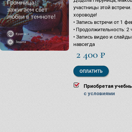
участницы этой встречи
хороводе!
Ма
• Запись встречи от 1 ф
Су
Ве
• Продолжительность: 2 
Бо
• Запись видео и слайд
навсегда
2 400 ₽
ОПЛАТИТЬ
Приобретая учебн
с условиями