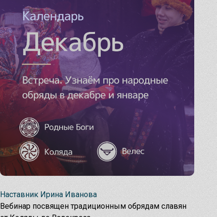
Чуров День
Мастерские программы
углубите свои знания
Обратимся к силе Предков!
Узнать
Ведовское знание
Домашняя магия
Кологодные обряды
Наставник Ирина Иванова
Вебинары и праздники июля
Вебинар посвящен традиционным обрядам славян