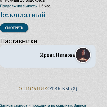
от Коляды до Водокреса
Легенды о Родных Богах
Продолжительность
: 1,5 час.
Узнать
Безоплатный
Магические предметы
СМОТРЕТЬ
Наставники
Род и Предки
Ирина Иванова
Славление и Величание Родных Богов
ОПИСАНИЕ
ОТЗЫВЫ (3)
Новый курс в Училище: Основы
Христианство или Родные Боги?
народного ведовства
Записывайтесь и проходите по ссылкам. Запись