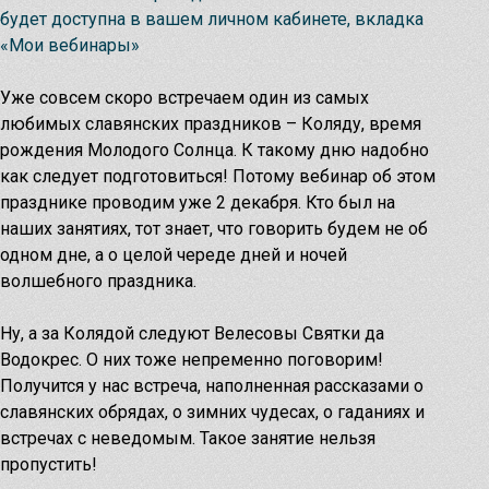
Узнать
будет доступна в вашем личном кабинете, вкладка
Чародейный дар
«Мои вебинары»
Уже совсем скоро встречаем один из самых
любимых славянских праздников – Коляду, время
рождения Молодого Солнца. К такому дню надобно
как следует подготовиться! Потому вебинар об этом
празднике проводим уже 2 декабря. Кто был на
наших занятиях, тот знает, что говорить будем не об
одном дне, а о целой череде дней и ночей
волшебного праздника.
Ну, а за Колядой следуют Велесовы Святки да
Водокрес. О них тоже непременно поговорим!
Северная магия и гадание. С чего
Безоплатные записи встреч
Получится у нас встреча, наполненная рассказами о
начать?
славянских обрядах, о зимних чудесах, о гаданиях и
С чего начать изучение северной магии и гадания?
Узнать
встречах с неведомым. Такое занятие нельзя
Основные темы
пропустить!