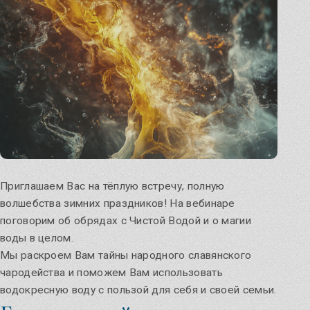
Чуров День
Мастерские программы
углубите свои знания
Обратимся к силе Предков!
Узнать
Ведовское знание
Приглашаем Вас на тёплую встречу, полную
Домашняя магия
волшебства зимних праздников! На вебинаре
поговорим об обрядах с Чистой Водой и о магии
воды в целом.
Мы раскроем Вам тайны народного славянского
Кологодные обряды
чародейства и поможем Вам использовать
водокресную воду с пользой для себя и своей семьи.
Вебинары и праздники июля