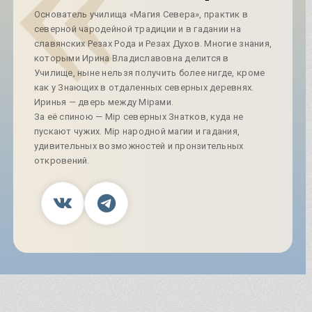
Основатель училища «Магия Севера», практик в
северной чародейной традиции и в гадании на
славянских Резах Рода и Резах Духов. Многие знания,
которыми Ирина Владиславовна делится в
Училище, ныне нельзя получить более нигде, кроме
как у Знающих в отдаленных северных деревнях.
Иринья — дверь между Мiрами.
За её спиною — Мiр северных Знатков, куда не
пускают чужих. Мiр народной магии и гадания,
удивительных возможностей и пронзительных
откровений.