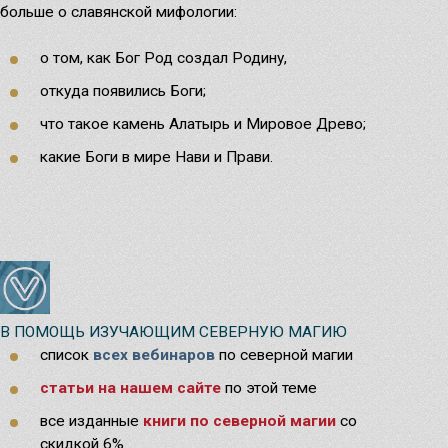
Узнать
больше о славянской мифологии:
Чародейный дар
о том, как Бог Род создал Родину,
откуда появились Боги;
что такое камень Алатырь и Мировое Древо;
какие Боги в мире Нави и Прави.
Северная магия и гадание. С чего
В ПОМОЩЬ ИЗУЧАЮЩИМ СЕВЕРНУЮ МАГИЮ
Безоплатные записи встреч
список
всех вебинаров
по северной магии
начать?
статьи на нашем сайте
по этой теме
С чего начать изучение северной магии и гадания?
Узнать
Основные темы
все изданные
книги по с
еверной магии
со
скидкой 6%