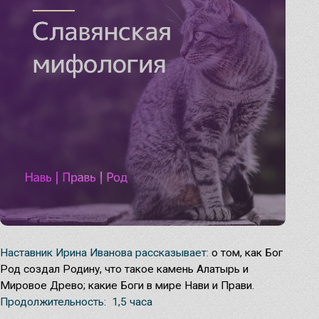
Чуров День
Мастерские программы
углубите свои знания
Обратимся к силе Предков!
Узнать
Ведовское знание
Домашняя магия
Наставник Ирина Иванова рассказывает:
о том, как Бог
Род создал Родину, что такое камень Алатырь и
Кологодные обряды
Мировое Древо; какие Боги в мире Нави и Прави.
Продолжительность: 1,5 часа
Вебинары и праздники июля