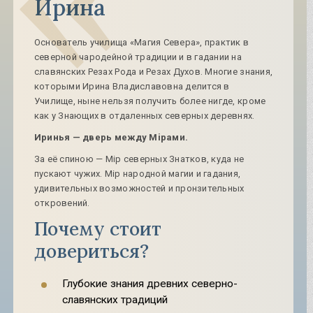
Ирина
Основатель училища «Магия Севера», практик в
северной чародейной традиции и в гадании на
славянских Резах Рода и Резах Духов. Многие знания,
которыми Ирина Владиславовна делится в
Училище, ныне нельзя получить более нигде, кроме
как у Знающих в отдаленных северных деревнях.
Иринья — дверь между Мiрами.
За её спиною — Мiр северных Знатков, куда не
пускают чужих. Мiр народной магии и гадания,
удивительных возможностей и пронзительных
откровений.
Почему стоит
довериться?
Глубокие знания древних северно-
славянских традиций