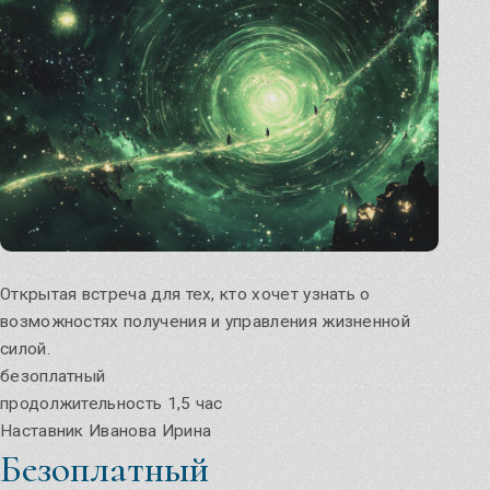
Чуров День
Мастерские программы
углубите свои знания
Обратимся к силе Предков!
Узнать
Ведовское знание
Открытая встреча для тех, кто хочет узнать о
Домашняя магия
возможностях получения и управления жизненной
силой.
безоплатный
продолжительность 1,5 час
Кологодные обряды
Наставник Иванова Ирина
Безоплатный
Вебинары и праздники июля