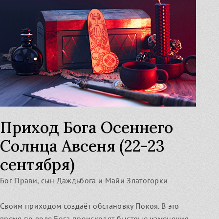
Приход Бога Осеннего
Солнца Авсеня (22-23
сентября)
Бог Прави, сын Даждьбога и Майи Златогорки
Своим приходом создаёт обстановку Покоя. В это
время по воле Бога происходят быстрые изменения,