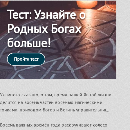
Тест: Узнайте о
Чуров День
Мастерские программы
углубите свои знания
Обратимся к силе Предков!
Родных Богах
Узнать
больше!
Ведовское знание
Пройти тест
Домашняя магия
Уж много сказано, о том, время нашей Явной жизни
делится на восемь частей восемью магическими
точками, приходом Богов и Богинь управительниц.
Кологодные обряды
Вебинары и праздники июля
Восемь важных времён года раскручивают колесо