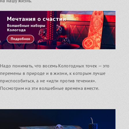
на нашу жизнь.
Узнать
Чародейный дар
Надо понимать, что восемь Кологодных точек — это
перемены в природе и в жизни, к которым лучше
приспособиться, а не «идти против течения».
Посмотрим на эти волшебные времена вместе.
Северная магия и гадание. С чего
Безоплатные записи встреч
начать?
С чего начать изучение северной магии и гадания?
Узнать
Основные темы