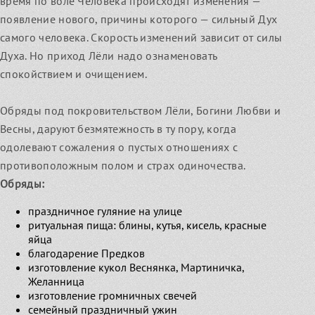
время по воле Человека происходят изменения —
появление нового, причины которого — сильный Дух
самого человека. Скорость изменений зависит от силы
Духа. Но приход Лёли надо ознаменовать
спокойствием и очищением.
Обряды под покровительством Лёли, Богини Любви и
Весны, даруют безмятежность в ту пору, когда
одолевают сожаления о пустых отношениях с
противоположным полом и страх одиночества.
Обряды:
праздничное гуляние на улице
ритуальная пища: блины, кутья, кисель, красные
яйца
благодарение Предков
изготовление кукол Веснянка, Мартиничка,
Желанница
изготовление громничных свечей
семейный праздничный ужин