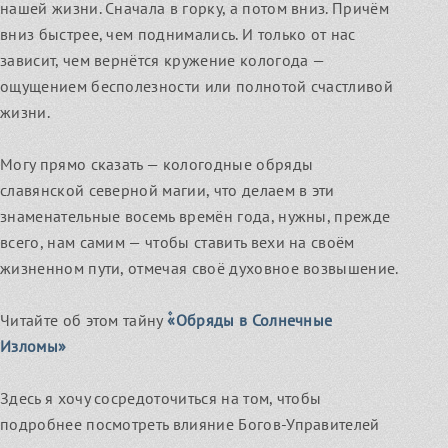
нашей жизни. Сначала в горку, а потом вниз. Причём
Легенды о Родных Богах
Узнать
вниз быстрее, чем поднимались. И только от нас
зависит, чем вернётся кружение кологода —
ощущением бесполезности или полнотой счастливой
жизни.
Магические предметы
Могу прямо сказать — кологодные обряды
славянской северной магии, что делаем в эти
Род и Предки
знаменательные восемь времён года, нужны, прежде
всего, нам самим — чтобы ставить вехи на своём
жизненном пути, отмечая своё духовное возвышение.
Славление и Величание Родных Богов
Читайте об этом тайну
۫«Обряды в Солнечные
Изломы»
Новый курс в Училище: Основы
Христианство или Родные Боги?
Здесь я хочу сосредоточиться на том, чтобы
народного ведовства
подробнее посмотреть влияние Богов-Управителей