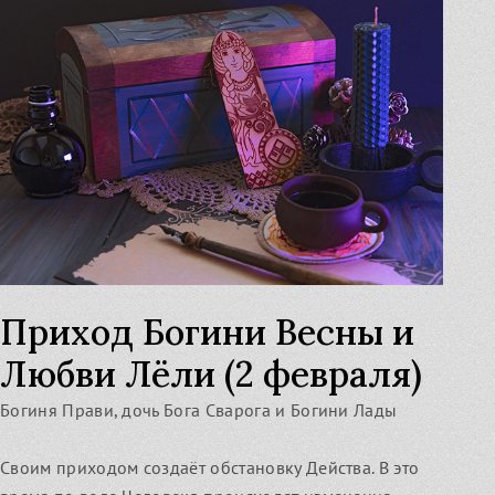
Приход Богини Весны и
Любви Лёли (2 февраля)
Богиня Прави, дочь Бога Сварога и Богини Лады
Своим приходом создаёт обстановку Действа. В это