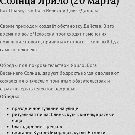
Солнца Ярило (20 марта)
Бог Прави, сын Бога Велеса и Дивы-Додолы
Своим приходом создаёт обстановку Действа. В это
время по воле Человека происходят изменения —
появление нового, причины которого — сильный Дух
самого человека.
Обряды под покровительством Ярило, Бога
Весеннего Солнца, даруют бодрость когда одолевают
сожаления о тяжёлых принятых обязательствах и
страх потерять телесное здоровье.
Обряды:
праздничное гуляние на улице
ритуальная пища: блины, кутья, кисель, красные
яйца
благодарение Предков
сжигание Кукол-Лихорадок, куклы Ерзовки