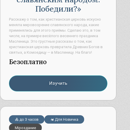
Узнать
Победили?
Чародейный дар
Расскажу о том, как христианская церковь искусно
меняла мировозрение славянского народа, какие
применялись для этого приёмы. Сделаю это, в том
числе, на примере весёлого весеннего праздника
Масленица. Это грустные рассказы о том, как
христианская церковь превратила Древних Богов в
святых, а Комоедицу — в Масленицу. На благо!
Безоплатно
Изучить
Северная магия и гадание. С чего
Безоплатные записи встреч
начать?
С чего начать изучение северной магии и гадания?
Узнать
до 3 часов
Для Новичка
Основные темы
Мiроздание