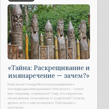
Узнать
Тайна: Раскрещивание и
имянаречение — зачем?
Кому может понадобиться раскрещивание и
последующее имянаречение? Или просто — новое
имя. Например, славянское? Тому, кто недоволен
своим именем, полученным от родителей? Словом,
друзья, есть о чём поговорить. Приглашаю к
разговору.