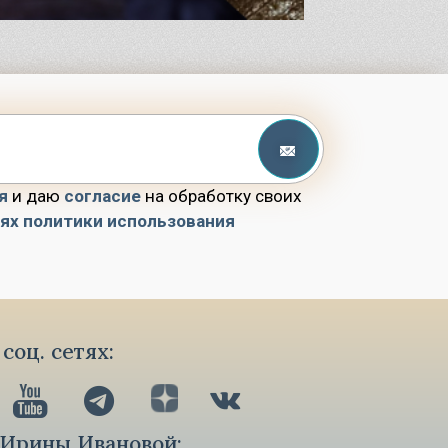
я
и даю
согласие
на обработку своих
иях политики использования
соц. сетях:
 Ирины Ивановой: