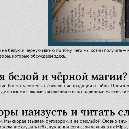
я на белую и чёрную магию по тому, чего мы хотим получить —
оворы, которые обсуждаем здесь.
я белой и чёрной магии?
ние. В него заложены тысячелетние традиции и тайны. Произно
, где возможны любые свершения и есть подлинные магические
воры наизусть и читать 
 Мы скорее взываем с уговором, а не с мольбой. Словно внук п
х желание слушать тебя, нужно донести свои чаяния в их Мiры,