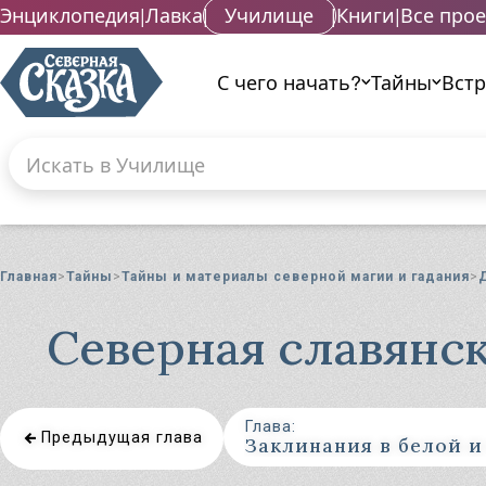
Энциклопедия
|
Лавка
|
Училище
|
Книги
|
Все про
С чего начать?
Тайны
Вст
Поиск по сайту
Введите текст и нажмите кнопку «Найти», что
Гад
Га
Главная
Тайны
Тайны и материалы северной магии и гадания
Га
Маг
Северная славянск
Ма
Ма
Ма
Ма
Глава:
Предыдущая глава
Ма
Ма