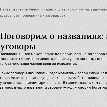
Начав изучение белой и чёрной славянской магии, задумыва
Ма
судьбы без проверенных заговоров?
Су
Ве
Бо
Поговорим о названиях:
уговоры
Заклинания — так может называться произнесение заговоров в
этом слове слышится великое желание и упорство того, кто пр
то, без чего ваши чаяния вряд ли исполнятся.
Также заговоры называют иногда молитвами белой магии. Хот
слово молитва, происходящее от слова «мольба» — видим в эт
уничижения, наследие христианства. В нашем славянском сев
заговоры часто называют уговорами — мол, уговорим Богов на