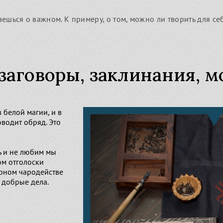
Узнать
Славянские Боги
ешься о важном. К примеру, о том, можно ли творить для се
кошь – славянская Богиня
дьбы
лес – загадочный славянский
г
 заговоры, заклинания, 
 белой магии, и в
оводит обряд. Это
ь и не любим мы
ом отголоски
ерном чародействе
 добрые дела.