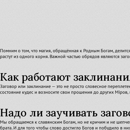
Помним о том, что магия, обращённая к Родным Богам, делитс
растут из одного корня. Важной частью обрядов являются заг
Как работают заклинани
Заговор или заклинание — это не просто словесное переплете
состояние кудес и возносите свои прошения до других Мiров
Надо ли заучивать заго
Мы обращаемся к славянским Богам, но не кричим и не шепчем.
брата. И для того чтобы слово достигло Богов и побудило в ни