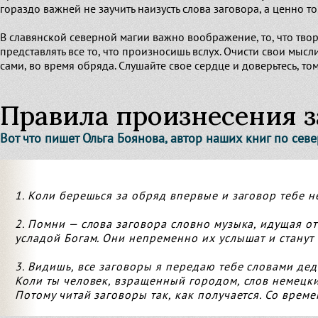
гораздо важней не заучить наизусть слова заговора, а ценно то
В славянской северной магии важно воображение, то, что твор
представлять все то, что произносишь вслух. Очисти свои мысл
сами, во время обряда. Слушайте свое сердце и доверьтесь, том
Правила произнесения з
Вот что пишет Ольга Боянова, автор наших книг по сев
1. Коли берешься за обряд впервые и заговор тебе н
2. Помни — слова заговора словно музыка, идущая от 
усладой Богам. Они непременно их услышат и станут и
3. Видишь, все заговоры я передаю тебе словами де
Коли ты человек, взращенный городом, слов немецки
Потому читай заговоры так, как получается. Со врем