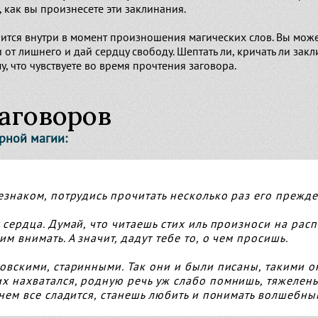
, как вы произнесете эти заклинания.
ится внутри в момент произношения магических слов. Вы может
и от лишнего и дай сердцу свободу. Шептать ли, кричать ли зак
у, что чувствуете во время прочтения заговора.
аговоров
ерной магии:
езнаком, потрудись прочитать несколько раз его прежде
сердца. Думай, что читаешь стих иль произноси на распе
м внимать. А значит, дадут тебе то, о чем просишь.
довскими, старинными. Так они и были писаны, такими 
х нахватался, родную речь уж слабо помнишь, тяжелень
енем все сладится, станешь любить и понимать волшебны