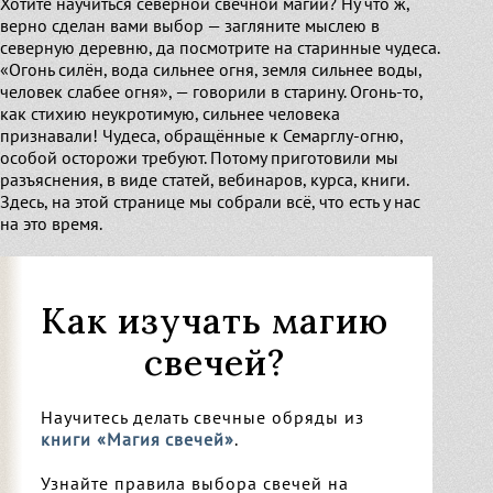
Хотите научиться северной свечной магии? Ну что ж,
верно сделан вами выбор — загляните мыслею в
Легенды о Родных Богах
Узнать
северную деревню, да посмотрите на старинные чудеса.
«Огонь силён, вода сильнее огня, земля сильнее воды,
человек слабее огня», — говорили в старину. Огонь-то,
как стихию неукротимую, сильнее человека
Магические предметы
признавали! Чудеса, обращённые к Семарглу-огню,
особой осторожи требуют. Потому приготовили мы
разъяснения, в виде статей, вебинаров, курса, книги.
Здесь, на этой странице мы собрали всё, что есть у нас
на это время.
Род и Предки
Как изучать магию
Славление и Величание Родных Богов
свечей?
Новый курс в Училище: Основы
Научитесь делать свечные обряды из
Христианство или Родные Боги?
книги «Магия свечей»
.
народного ведовства
Узнайте правила выбора свечей на