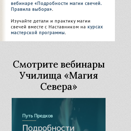
Узнать
вебинаре «Подробности магии свечей.
Чародейный дар
Правила выбора»
.
Изучайте детали и практику магии
свечей вместе с Наставником на
курсах
мастерской программы
.
Смотрите вебинары
Училища «Магия
Севера»
Северная магия и гадание. С чего
Безоплатные записи встреч
начать?
С чего начать изучение северной магии и гадания?
Узнать
Основные темы